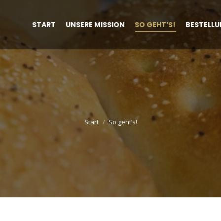
START
UNSERE MISSION
SO GEHT’S!
BESTELL
Start
So geht’s!
Sie befinden sich hier: